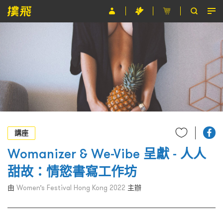
節目
主辦單位
關於撲飛
條款及細則
EN
講座
Womanizer & We-Vibe 呈獻 - 人人
甜故：情慾書寫工作坊
由
Women’s Festival Hong Kong 2022
主辦