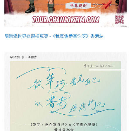
陳樂添世界巡迴棟篤笑 -《我真係恭喜你呀》香港站