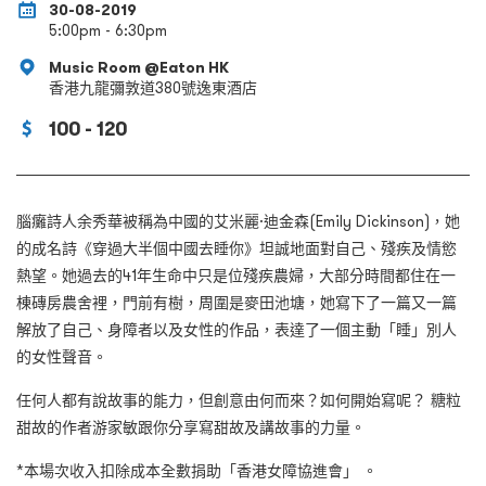
30-08-2019
5:00pm - 6:30pm
Music Room @Eaton HK
香港九龍彌敦道380號逸東酒店
100 - 120
腦癱詩人余秀華被稱為中國的艾米麗·迪金森(Emily Dickinson)，她
的成名詩《穿過大半個中國去睡你》坦誠地面對自己、殘疾及情慾
熱望。她過去的41年生命中只是位殘疾農婦，大部分時間都住在一
棟磚房農舍裡，門前有樹，周圍是麥田池塘，她寫下了一篇又一篇
解放了自己、身障者以及女性的作品，表達了一個主動「睡」別人
的女性聲音。
任何人都有說故事的能力，但創意由何而來？如何開始寫呢？ 糖粒
甜故的作者游家敏跟你分享寫甜故及講故事的力量。
*本場次收入扣除成本全數捐助「香港女障協進會」 。