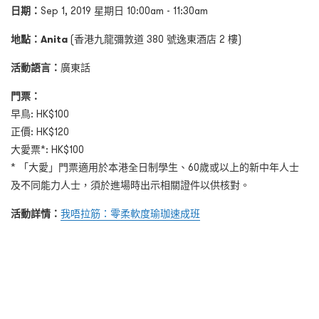
日期：
Sep 1, 2019 星期日 10:00am - 11:30am
地點：
Anita
(香港九龍彌敦道 380 號逸東酒店 2 樓)
活動語言：
廣東話
門票：
早鳥: HK$100
正價: HK$120
大愛票*: HK$100
* 「大愛」門票適用於本港全日制學生、60歲或以上的新中年人士
及不同能力人士，須於進場時出示相關證件以供核對。
活動詳情：
我唔拉筋：零柔軟度瑜珈速成班