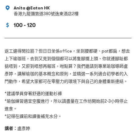
Anita @Eaton HK
香港九龍彌敦道380號逸東酒店2樓
100 - 120
返工邊得閒拉筋？但日日坐係office，坐到腰都硬、pat都扁，想去
上下瑜珈班，去到又見到個個都可以將隻腳擺上頭、你就連腳趾都
掂唔到，又瘀到唔想再報班，咁點算？我們邀請到專業瑜珈導師盧
彥婷，講解瑜珈的基本概念和原則，並精選一系列適合初學者的入
門動作，希望大家都可在零壓力的環境下與自己的身體重新連結。
*建議學員穿著舒適的運動衫褲
*瑜伽練習適宜空腹進行，所以請盡量在工作坊開始前2-3小時停止
進食。
*記得在課前和課後補充水分。
講者：
盧彥婷