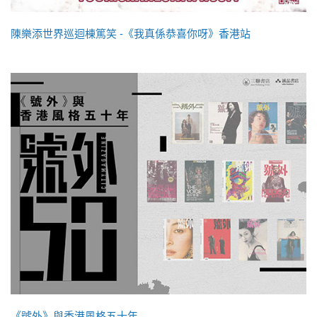
陳樂添世界巡迴棟篤笑 -《我真係恭喜你呀》香港站
《號外》與香港風格五十年