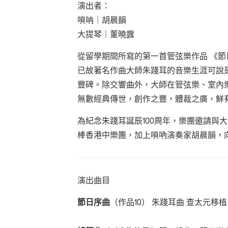
演出者：
嗩呐
｜
胡晨韻
大提琴
｜
董曉露
從留學期間所寫的第一首管弦樂作品 《
已故著名作曲大師朱踐耳的音樂生涯可說
豐碑。除交響曲外，大師在管弦樂、室內
無數經典傳世，創作之豐，體裁之廣，鮮
為紀念朱踐耳誕辰100周年，樂團邀請與
棒香港中樂團，加上嗩吶演奏家胡晨韻，
演出曲目
節日序曲
（作品10） 朱踐耳曲 查太元移植