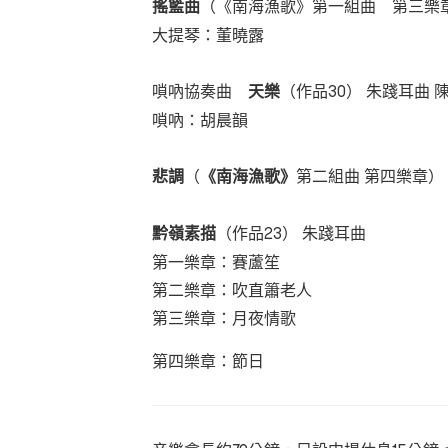
搖籃曲
（《南海漁歌》第一組曲 第三樂章）
大提琴：董曉露
嗩吶協奏曲
天樂
（作品30） 朱踐耳曲 
嗩吶：胡晨韻
悲調
（
《南海漁歌》
第二組曲 第四樂章） (
黔嶺素描
（作品23） 朱踐耳曲
第一樂章：賽蘆笙
第二樂章：吹直簫老人
第三樂章：月夜情歌
第四樂章：節日