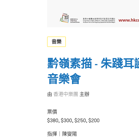
音樂
黔嶺素描 - 朱踐耳
音樂會
由
香港中樂團
主辦
票價
$380, $300, $250, $200
指揮
｜
陳燮陽