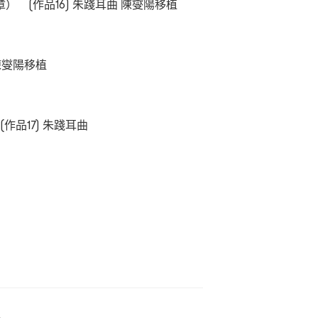
 (作品16) 朱踐耳曲 陳燮陽移植
陳燮陽移植
作品17) 朱踐耳曲