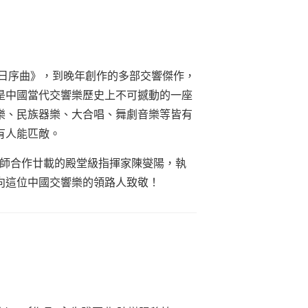
節日序曲》，到晚年創作的多部交響傑作，
是中國當代交響樂歷史上不可撼動的一座
樂、民族器樂、大合唱、舞劇音樂等皆有
有人能匹敵。
大師合作廿載的殿堂級指揮家陳燮陽，執
向這位中國交響樂的領路人致敬！