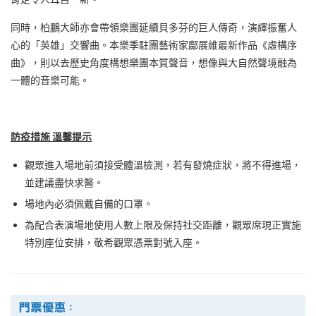
同時，柏鵬大師亦會帶領樂團延續貝多芬的巨人傳奇，演繹振奮人
心的「英雄」交響曲。本樂季駐團藝術家鄺展維最新作品《虛構序
曲》，則以去歷史角度構想樂團本質聲音，想像與大自然聲境融為
一體的音樂可能。
防疫措施 溫馨提示
觀眾進入場地前須接受體溫檢測，若有發燒症狀，將不得進場，
並建議盡快求醫。
場地內必須佩戴自備的口罩。
為配合表演場地使用人數上限及保持社交距離，觀眾席現正實施
特別座位安排，敬希觀眾憑票對號入座。