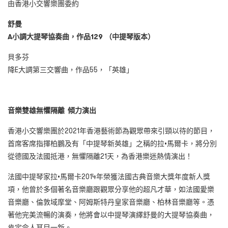
由香港小交響樂團委約
舒曼
A
小調大提琴協奏曲，作品
129
（中提琴版本）
貝多芬
降E大調第三交響曲，作品55，「英雄」
音樂雙雄無懼隔離
傾力演出
香港小交響樂團於2021年香港藝術節為觀眾帶來引頸以待的節目，
首席客席指揮柏鵬及有「中提琴新英雄」之稱的拉•馬爾卡，將分別
從德國及法國抵港，無懼隔離21天，為香港樂迷熱情演出！
法國中提琴家拉•馬爾卡2014年榮獲法國古典音樂大獎年度新人獎
項，他曾於多個著名音樂廳跟觀眾分享他的超凡才華，如法國愛樂
音樂廳、倫敦域摩堂、阿姆斯特丹皇家音樂廳、柏林音樂廳等。憑
著他完美流暢的演奏，他將會以中提琴演繹舒曼的大提琴協奏曲，
肯定令人耳目一新。