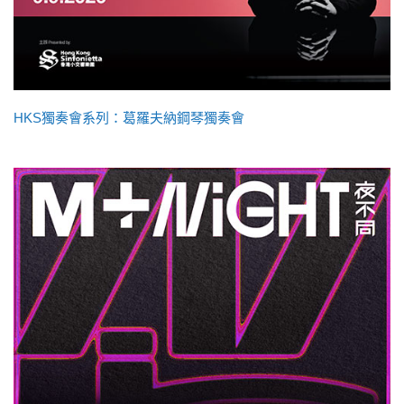
HKS獨奏會系列：葛羅夫納鋼琴獨奏會