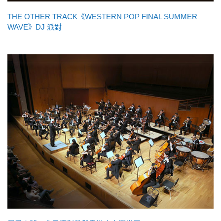
THE OTHER TRACK《WESTERN POP FINAL SUMMER
WAVE》DJ 派對