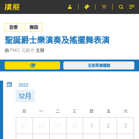
節目
音樂
舞蹈
主辦單位
聖誕爵士樂演奏及搖擺舞表演
關於撲飛
由
PMQ 元創方
主辦
條款及細則
全部票價種類
EN
2022
12月
日
一
二
三
四
五
六
27
28
29
30
1
2
3