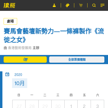
節目
劇場
主辦單位
賽馬會藝壇新勢力—一條褲製作《流
徙之女》
關於撲飛
由
香港藝術發展局
主辦
條款及細則
全部票價種類
EN
2020
10月
日
一
二
三
四
五
六
27
28
29
30
1
2
3