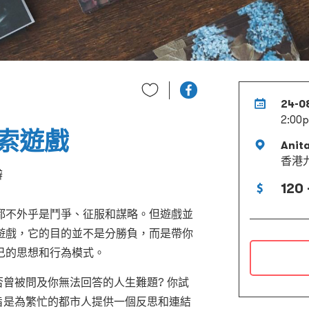
24-0
2:00
索遊戲
Anit
香港
辦
120 
都不外乎是鬥爭、征服和謀略。但遊戲並
遊戲，它的目的並不是分勝負，而是帶你
己的思想和行為模式。
否曾被問及你無法回答的人生難題? 你試
旨是為繁忙的都市人提供一個反思和連結