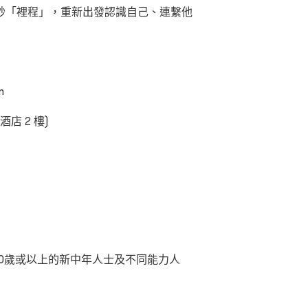
妙「裡程」，重新出發認識自己、連繫他
m
酒店 2 樓)
60歲或以上的新中年人士及不同能力人