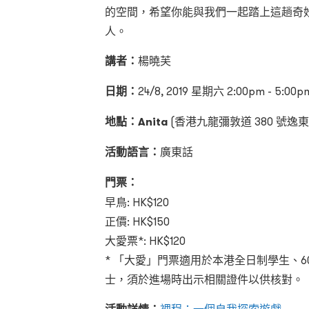
的空間，希望你能與我們一起踏上這趟奇
人。
講者：
楊曉芙
日期：
24/8, 2019 星期六 2:00pm - 5:00p
地點：
Anita
(香港九龍彌敦道 380 號逸東
活動語言：
廣東話
門票：
早鳥: HK$120
正價: HK$150
大愛票*: HK$120
* 「大愛」門票適用於本港全日制學生、
士，須於進場時出示相關證件以供核對。