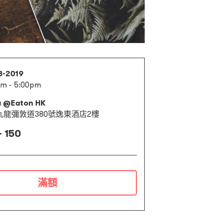
8-2019
pm - 5:00pm
a @Eaton HK
九龍彌敦道380號逸東酒店2樓
- 150
滿額