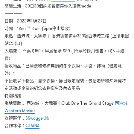
簡簡生活 - 30日30個納米習慣帶你入環保mode
————
日期：2022年11月27日
時間：12nn 至 6pm (5pm停止接收）
地點：西港城．大舞臺｜ 香港德輔道中323號西港城二樓 (上環地鐵
站C出口)
入場費： 門票 $150，早鳥預購 $80 ( 門票於撲飛發售，+$5 手續
費）
接收物品：已清洗和修補無損的冬季衣物、手袋、飾物（鞋履除
外）*
不接收以下物品：夏季衣物、節目限定服裝，包括婚紗和姊妹裙特
定活動或企業的紀念衣物衛生及內衣用品
特別嗚謝
場地贊助： 西港城 ．大舞臺｜ClubOne The Grand Stage
西港城
Western Market
媒體夥伴：
SSwagger.hk
合作夥伴：
GRANA