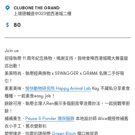
CLUBONE THE GRAND
上環德輔道中323號西港城二樓
80
Join us
迎接執嘢 11 周年紀念換物，鳴謝支持，我哋會喺西港城嘅大舞臺飯
店出動！
美美時尚 - 執嘢經典換物 x SSWAGGER x GRAMA 名牌二手好吸
引！
素素美味 -
愉快動物研究所 Happy Animal Lab
Kay 不藏私分享素食
種種，一起素食easy job！
餘餘可用 - 執嘢主理人Ren展示多個廚房零浪費妙法，一起挑戰零廚
餘！
補補重生 -
Pause & Ponder 環保服飾
本地設計師 Alice親授修補舊
衣小手工，舊衣變新衫
塑塑速走 - 你要的環保嘢
Green Bitch
檔口無就奇