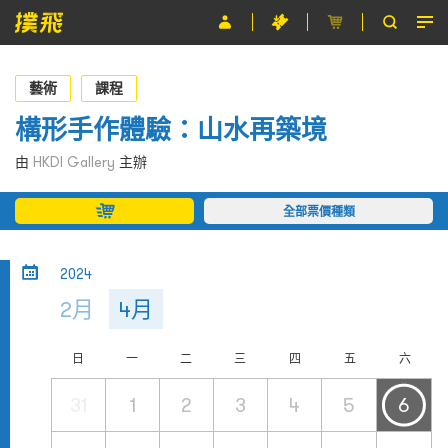
節目
藝術
課程
主辦單位
構形手作體驗：山水再築境
關於撲飛
由
HKDI Gallery
主辦
條款及細則
全部票價種類
EN
2024
2月
4月
日
一
二
三
四
五
六
31
1
2
3
4
5
6