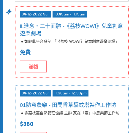
04-12-2022 Sun
10:45am - 11:15am
ii.進念・二十面體 -《荔枝WOW!》兒童創意
遊樂劇場
如經此平台登記 「《荔枝 WOW!》兒童創意遊樂劇場」
免費
滿額
04-12-2022 Sun
11:30am - 12:30pm
01隨意農樂 - 田間香草驅蚊塔製作工作坊
@荔枝窩自然管理協議 主辦 家在「窩」中農樂節工作坊
$380