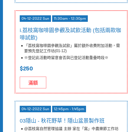
04-12-2022 Sun
11:30am - 12:30pm
i.荔枝窩咖啡園參觀及試飲活動 (包括兩款咖
啡試飲)
「荔枝窩咖啡園參觀及試飲」屬於額外收費附加活動，需
要預先登記工作坊(01-12)
※登記此活動時留意會否與已登記活動重疊時段※
$250
滿額
04-12-2022 Sun
12:45pm - 1:45pm
03隱山 - 秋花野草！隱山盆景製作班
@荔枝窩自然管理協議 主辦 家在「窩」中農樂節工作坊