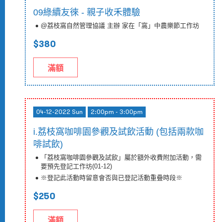
09綠續友徠 - 親子收禾體驗
@荔枝窩自然管理協議 主辦 家在「窩」中農樂節工作坊
$380
滿額
04-12-2022 Sun
2:00pm - 3:00pm
i.荔枝窩咖啡園參觀及試飲活動 (包括兩款咖
啡試飲)
「荔枝窩咖啡園參觀及試飲」屬於額外收費附加活動，需
要預先登記工作坊(01-12)
※登記此活動時留意會否與已登記活動重疊時段※
$250
滿額