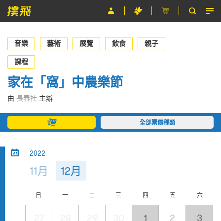
節目
音樂
藝術
展覽
飲食
親子
主辦單位
課程
家在「窩」中農樂節
關於撲飛
由
長春社
主辦
條款及細則
全部票價種類
EN
2022
11月
12月
日
一
二
三
四
五
六
27
28
29
30
1
2
3