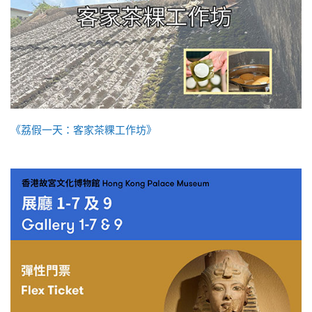
《荔假一天：客家茶粿工作坊》