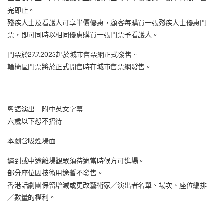
完即止。
殘疾人士及看護人可享半價優惠，顧客每購買一張殘疾人士優惠門
票，即可同時以相同優惠購買一張門票予看護人。
門票於27.7.2023起於城市售票網正式發售。
輪椅區門票將於正式開售時在城市售票網發售。
粵語演出 附中英文字幕
六歲以下恕不招待
本劇含吸煙場面
遲到或中途離場觀眾須待適當時候方可進場。
部分座位因技術用途暫不發售。
香港話劇團保留增減或更改藝術家／演出者名單、場次、座位編排
／數量的權利。