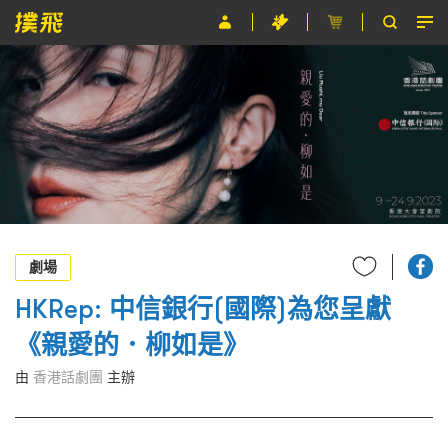
節目
主辦單位
關於撲飛
條款及細則
EN
劇場
HKRep: 中信銀行(國際)為您呈獻
《親愛的．柳如是》
由
香港話劇團
主辦