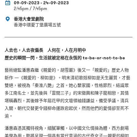
09-09-2023 - 24-09-2023
2:45pm / 7:45pm
香港大會堂劇院
香港中環愛丁堡廣場五號
人去也，人去夜偏長
人何在，人在月明中
歷史的瞬間一閃，生活就被定格在永恆的
to-be-or-not-to-be
藝術總監潘惠森繼《親愛的，胡雪巖》後又一「親愛的」歷史人物
新作 —《親愛的．柳如是》。明末清初歌妓柳如是天生麗質，才藝
雙絕，被視為「秦淮八艷」之首。她心繫家國，性格節烈，結識眾
多江南名士，並先後與「雲間三子」的宋徵輿和陳子龍相戀，其情
堪稱轟烈，其後嫁予年屆花甲的文壇領袖錢謙益，備受爭議。清兵
入關，朝代交替更令錢柳命運跌宕起伏，然而他們的愛情卻至死不
渝。
潘惠森憑其獨特視角，細膩筆觸，以中國文化情操為體，西方劇場
美學為用，勢將呈現一個具有當代意涵的古代奇女子—親愛的柳如