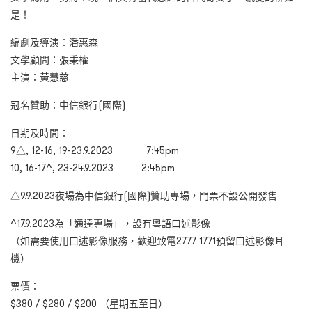
是！
編劇及導演：潘惠森
文學顧問：張秉權
主演：黃慧慈
冠名贊助：中信銀行(國際)
日期及時間：
9△, 12-16, 19-23.9.2023 7:45pm
10, 16-17^, 23-24.9.2023 2:45pm
△9.9.2023夜場為中信銀行(國際)贊助專場，門票不設公開發售
^17.9.2023
為「通達專場」，設有粵語口述影像
（如需要使用口述影像服務，歡迎致電
2777 1771
預留口述影像耳
機）
票價：
$380 / $280 / $200 （星期五至日）