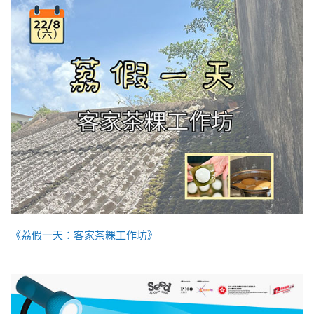
《荔假一天：客家茶粿工作坊》