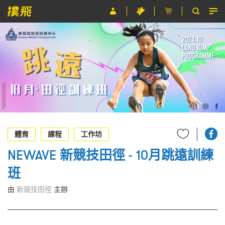
節目
主辦單位
關於撲飛
條款及細則
EN
體育
課程
工作坊
NEWAVE 新競技田徑 - 10月跳遠訓練
班
由
新競技田徑
主辦