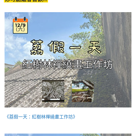
《荔假一天：紅樹林禪繞畫工作坊》