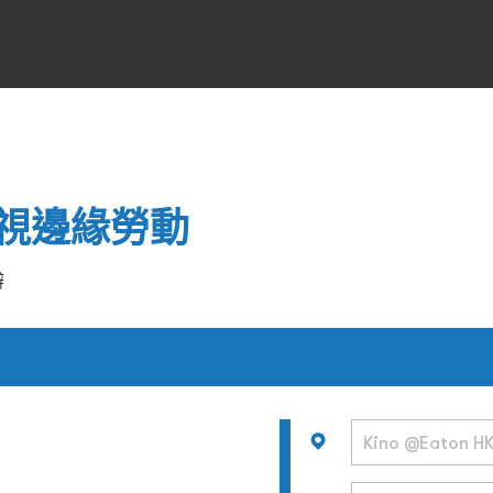
視邊緣勞動
辦