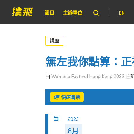
節目
主辦單位
EN
講座
無左我你點算：正
由
Women’s Festival Hong Kong 2022
主
快速購票
2022
8月