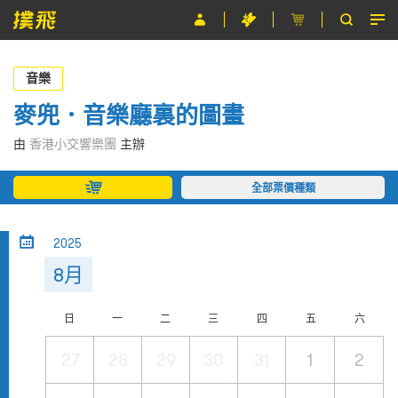
節目
音樂
主辦單位
麥兜．音樂廳裏的圖畫
關於撲飛
由
香港小交響樂團
主辦
條款及細則
全部票價種類
EN
2025
8月
日
一
二
三
四
五
六
27
28
29
30
31
1
2