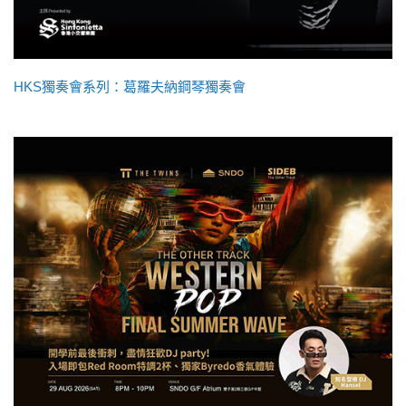
HKS獨奏會系列：葛羅夫納鋼琴獨奏會