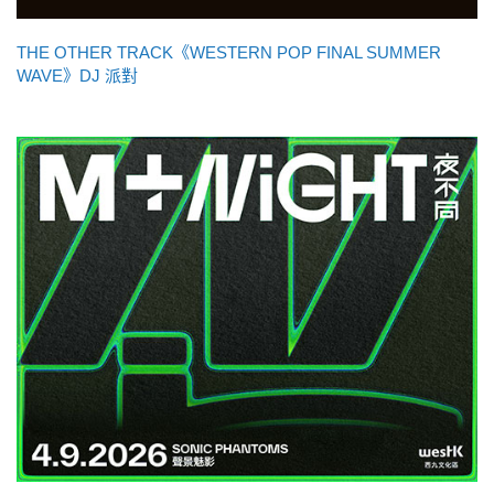
THE OTHER TRACK《WESTERN POP FINAL SUMMER
WAVE》DJ 派對