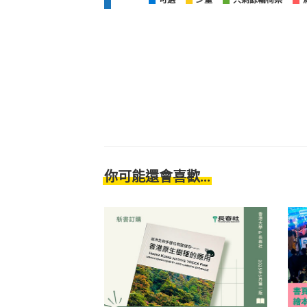
可選
少量
只剩餘輪椅票
你可能還會喜歡...