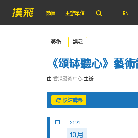
節目
主辦單位
EN
藝術
課程
《頌缽聽心》藝術
由
香港藝術中心
主辦
快速購票
2021
10月