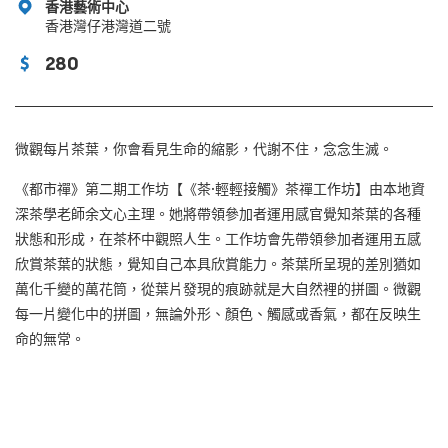
香港藝術中心
香港灣仔港灣道二號
280
微觀每片茶葉，你會看見生命的縮影，代謝不住，念念生滅。
《都市禪》第二期工作坊【《茶·輕輕接觸》茶禪工作坊】由本地資
深茶學老師余文心主理。她將帶領參加者運用感官覺知茶葉的各種
狀態和形成，在茶杯中觀照人生。工作坊會先帶領參加者運用五感
欣賞茶葉的狀態，覺知自己本具欣賞能力。茶葉所呈現的差別猶如
萬化千變的萬花筒，從葉片發現的痕跡就是大自然裡的拼圖。微觀
每一片變化中的拼圖，無論外形、顏色、觸感或香氣，都在反映生
命的無常。