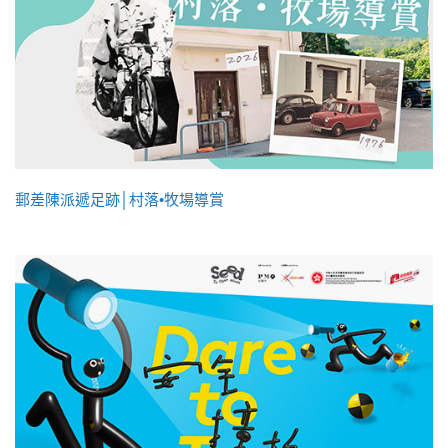
郵差陳派遞足跡│村落•牧場導賞