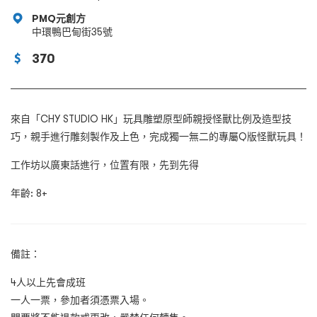
PMQ元創方
中環鴨巴甸街35號
370
來自「CHY STUDIO HK」玩具雕塑原型師親授怪獸比例及造型技
巧，親手進行雕刻製作及上色，完成獨一無二的專屬Q版怪獸玩具！
工作坊以廣東話進行，位置有限，先到先得
年齡: 8+
備註：
4人以上先會成班
一人一票，參加者須憑票入場。