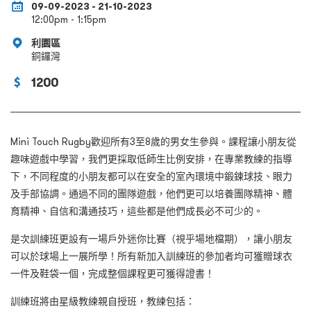
09-09-2023 - 21-10-2023
12:00pm - 1:15pm
利園區
銅鑼灣
1200
Mini Touch Rugby
歡迎所有
3
至
8
歲的男女生參與。課程讓小朋友從
趣味遊戲中學習，我們更採取低師生比例安排，在專業教練的指導
下，不同程度的小朋友都可以在安全的室內環境中鍛鍊球技、眼力
及手部協調。通過不同的團隊遊戲，他們更可以培養團隊精神、體
育精神、自信和溝通技巧，這些都是他們成長必不可少的。
是次訓練班更設有一場戶外迷你比賽（視乎場地檔期），讓小朋友
可以於球場上一展所學！所有新加入訓練班的參加者均可獲贈球衣
一件及鞋袋一個，完成整個課程更可獲得證書！
訓練班將由星級教練親自授班，教練包括：