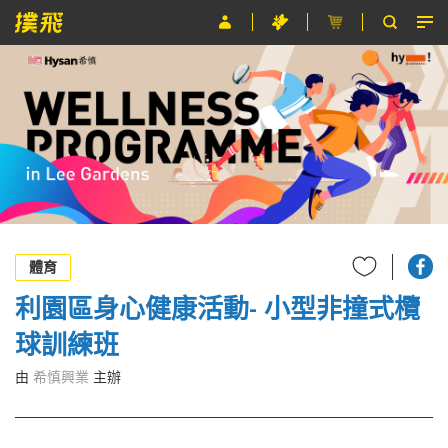
節目
主辦單位
關於撲飛
條款及細則
EN
體育
利園區身心健康活動- 小型非撞式欖
球訓練班
由
希慎興業
主辦