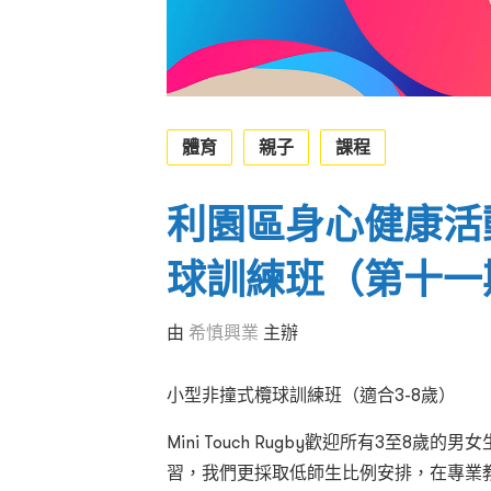
體育
親子
課程
利園區身心健康活動
球訓練班（第十一
由
希慎興業
主辦
小型非撞式欖球訓練班（適合
3-8
歲）
Mini Touch Rugby
歡迎所有
3
至
8
歲的男女
習
，我們更採取低師生比例安排，在專業