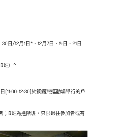
30日/12月1日*
、
12
月
7
日、
14
日、21日
5（B班）^
1
日(11:00-12:30)於銅鑼灣運動場舉行的戶
者；B班為進階班，只限過往參加者或有