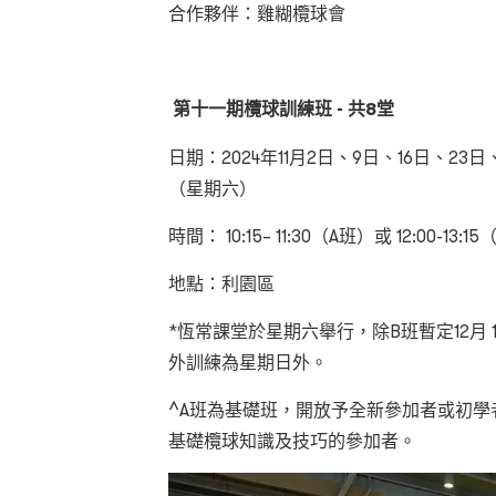
合作夥伴：雞糊欖球會
第十一期欖球訓練班 - 共8堂
日期：
2024
年
11
月
2
日、
9
日、
16
日、
23
日、
（星期六）
時間：
10:15– 11:30（A班）或 12:00-13:1
地點：利園區
*恆常課堂於星期六舉行，除B班暫定
12
月
外訓練為星期日外。
^A班為基礎班，開放予全新參加者或初學
基礎欖球知識及技巧的參加者。