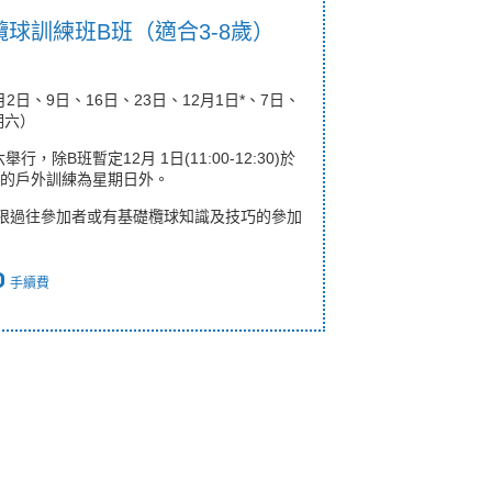
球訓練班B班（適合3-8歲）
1月2日、9日、16日、23日、12月1日*、7日、
期六）
六舉行，除B班暫定
12
月
1
日(11:00-12:30)於
的戶外訓練為星期日外。
限過往參加者或有基礎欖球知識及技巧的參加
0
手續費