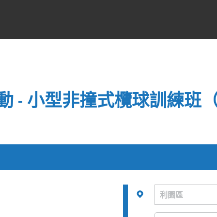
動 - 小型非撞式欖球訓練班