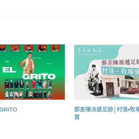
 GRITO
郵差陳派遞足跡│村落•牧
賞