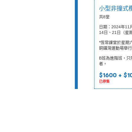
小型非撞式欖
共8堂
日期：
2024年1
14日、21日（星
*恆常課堂於星期
銅鑼灣運動場舉行
B班為進階班，只
者。
$1600
+ $1
已停售