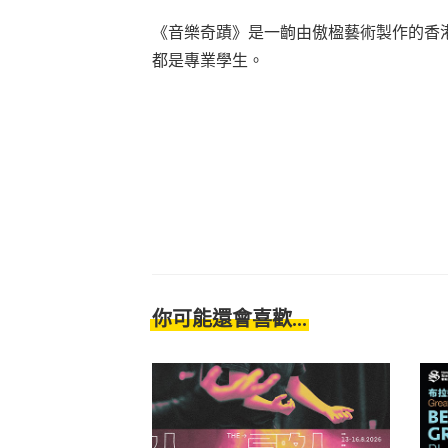
《音樂奇蹟》是一齣由傲楹藝術製作的香
都是專業學生。
你可能還會喜歡...