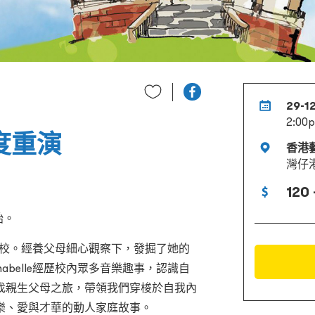
29-1
2:00p
三度重演
香港
灣仔
120 
始。
多次轉校。經養父母細心觀察下，發掘了她的
abelle經歷校內眾多音樂趣事，認識自
找親生父母之旅，帶領我們穿梭於自我內
樂、愛與才華的動人家庭故事。