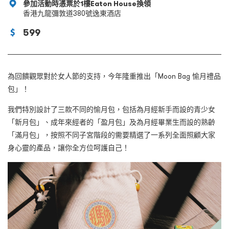
參加活動時憑票於1樓Eaton House換領
香港九龍彌敦道380號逸東酒店
599
為回饋觀眾對於女人節的支持，今年隆重推出「Moon Bag 愉月禮品
包」！
我們特別設計了三款不同的愉月包，包括為月經新手而設的青少女
「新月包」、成年來經者的「盈月包」及為月經畢業生而設的熟齡
「滿月包」，按照不同子宮階段的需要精選了一系列全面照顧大家
身心靈的產品，讓你全方位呵護自己！