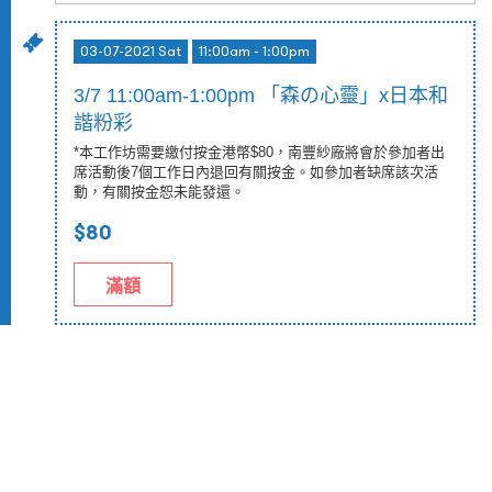
03-07-2021 Sat
11:00am - 1:00pm
3/7 11:00am-1:00pm 「森の心靈」x日本和
諧粉彩
*本工作坊需要繳付按金港幣$80，南豐紗廠將會於參加者出
席活動後7個工作日內退回有關按金。如參加者缺席該次活
動，有關按金恕未能發還。
$80
滿額