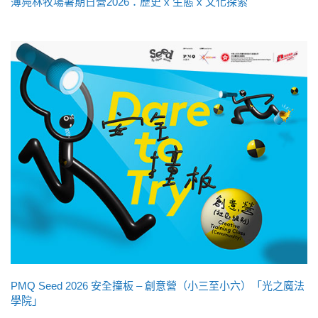
薄鳧林牧場暑期日營2026：歷史 x 生態 x 文化探索
PMQ Seed 2026 安全撞板 – 創意營（小三至小六）「光之魔法
學院」