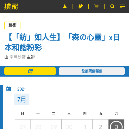
節目
藝術
主辦單位
【「紡」如人生】「森の心靈」x日
本和諧粉彩
關於撲飛
由
南豐紗廠
主辦
條款及細則
全部票價種類
EN
2021
7月
日
一
二
三
四
五
六
27
28
29
30
1
2
3