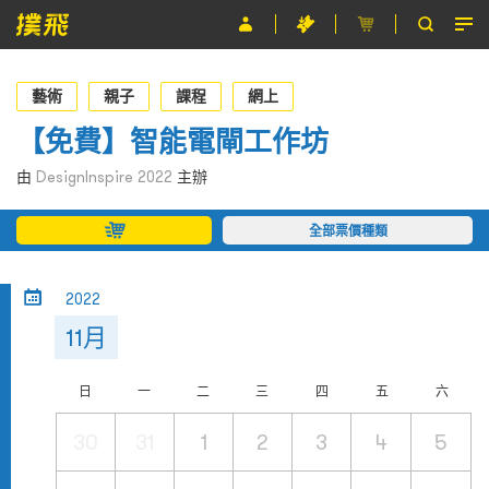
節目
藝術
親子
課程
網上
主辦單位
【免費】智能電閘工作坊
關於撲飛
由
DesignInspire 2022
主辦
條款及細則
全部票價種類
EN
2022
11月
日
一
二
三
四
五
六
30
31
1
2
3
4
5