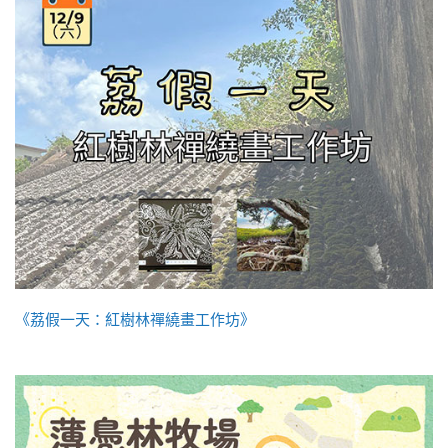
《荔假一天：紅樹林禪繞畫工作坊》