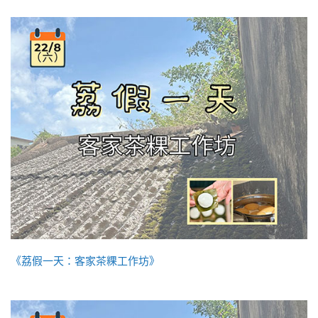
《荔假一天：客家茶粿工作坊》