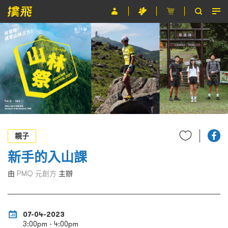
節目
主辦單位
關於撲飛
條款及細則
EN
親子
新手的入山課
由
PMQ 元創方
主辦
07-04-2023
3:00pm - 4:00pm