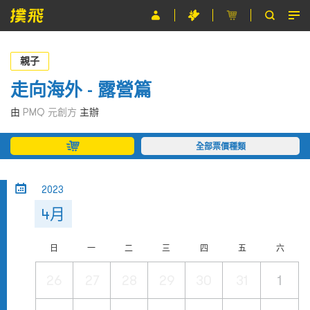
節目
親子
主辦單位
走向海外 - 露營篇
關於撲飛
由
PMQ 元創方
主辦
條款及細則
全部票價種類
EN
2023
4月
日
一
二
三
四
五
六
26
27
28
29
30
31
1