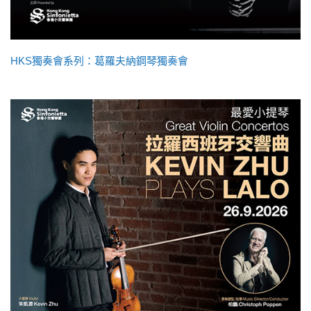
HKS獨奏會系列：葛羅夫納鋼琴獨奏會