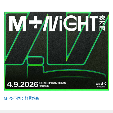
M+夜不同：聲景魅影