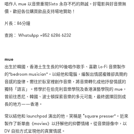
唱作人 mue 以音樂重現Sixto 永存不朽的熱誠。好電影與好音樂無
價，歡迎各位購買飲品支持場地贊助！
片長：86分鐘
查詢： WhatsApp +852 6286 6232
mue
出生於韓國，香港土生生長的90後唱作歌手、喜歡 Lo-Fi 音樂製作
的”bedroom musician”。以結他和電腦，編製出情感複雜卻具簡約
音感的旋律。嚮往於臥室裡創作音樂，將音樂轉化成他抒發情感的
獨特「語言」。修學於在伯克利音樂學院及香港演藝學院的 mue，
曾前往悉尼、韓國、波士頓探索音樂的多元可能，最終選擇回到成
長的地方——香港。
常以結他和 launchpad 演出的他，笑稱是 “square presser”。近來
製作了新單曲《movies》以抒解他的抑鬱情緒。從音樂錄像中，以
DV 自拍方式呈現他的真實情感。