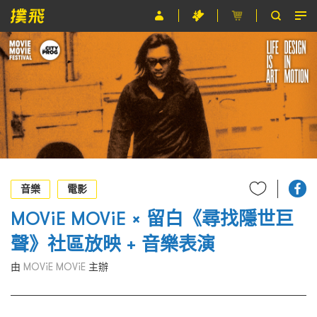
節目
主辦單位
關於撲飛
條款及細則
EN
音樂
電影
MOViE MOViE × 留白《尋找隱世巨
聲》社區放映 + 音樂表演
由
MOViE MOViE
主辦