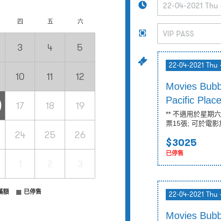
四
五
六
3
4
5
22-04-2021 Thu 
10
11
12
Movies Bub
Pacific Pla
17
18
19
** 不適用於星期
票15張; 可於電影
24
25
26
$3025
已停售
1
2
3
滿額
已停售
22-04-2021 Thu 
Movies Bub