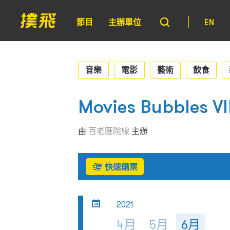
節目
主辦單位
EN
音樂
電影
藝術
飲食
Movies Bubbles V
由
百老匯院線
主辦
快速購票
2021
4月
5月
6月