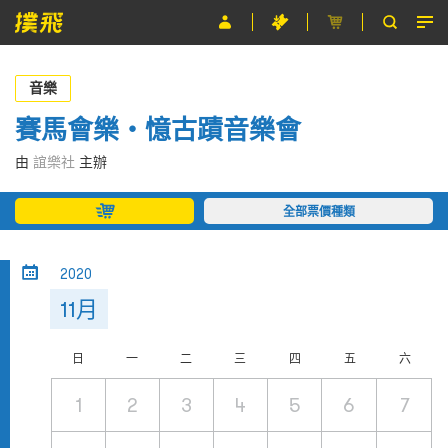
節目
音樂
主辦單位
賽馬會樂・憶古蹟音樂會
關於撲飛
由
誼樂社
主辦
條款及細則
全部票價種類
EN
2020
11月
日
一
二
三
四
五
六
1
2
3
4
5
6
7