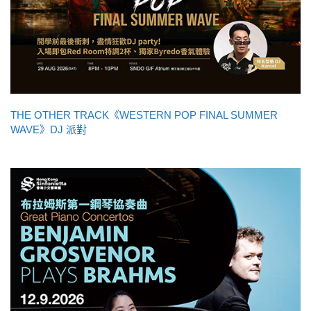
THE OTHER TRACK《WESTERN POP FINAL SUMMER
WAVE》DJ 派對