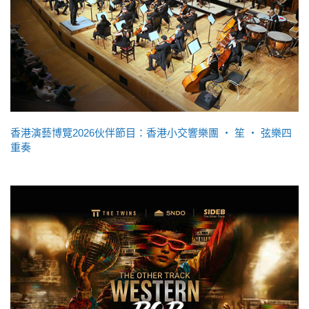
香港演藝博覽2026伙伴節目：香港小交響樂團 ‧ 笙 ‧ 弦樂四
重奏