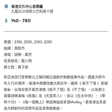
香港文化中心音樂廳
九龍尖沙咀梳士巴利道十號
140 - 780
票價：$780, $580, $380, $280
指揮：周熙杰
演唱：胡琳、萬芳
低音結他：龍小飛
爵士鼓：黃子瑜
有亞洲流行音樂教父之稱的鮑比達創作無數經典作品，適逢大師今
年入行60周年，香港中樂團特邀大師合作，邀來《 新不了情 》原唱
者🎤、台灣女歌手萬芳演唱《新不了情》及《不了情》，以及爵士
美聲胡琳演唱《疾風》及《天意弄人》，並以《在水中央》、《零
時十分》、《每一個晚上》等經典組成多首Medley，更會演出多首
由大師創作的音樂作品及音樂劇歌曲。