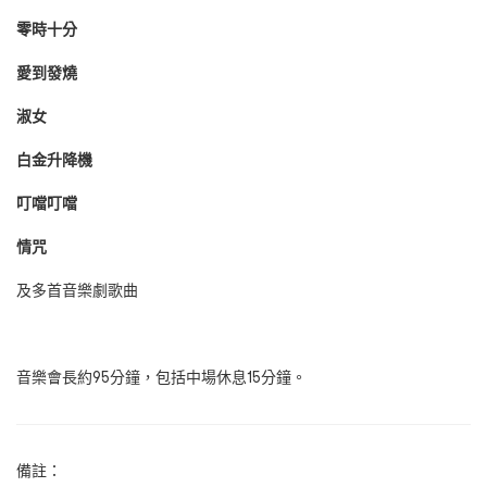
零時十分
愛到發燒
淑女
白金升降機
叮噹叮噹
情咒
及多首音樂劇歌曲
音樂會長約95分鐘，包括中場休息15分鐘。
備註：