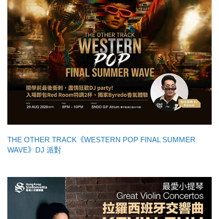
THE OTHER TRACK《WESTERN POP FINAL SUMMER
WAVE》DJ 派對