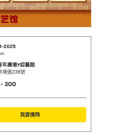
3-2025
pm
青年廣場Y綜藝館
灣道238號
 - 300
我要撲飛