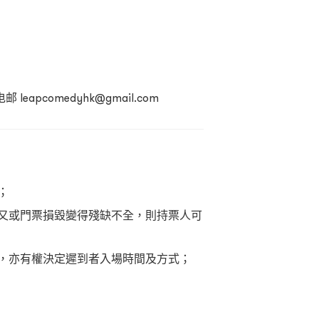
pcomedyhk@gmail.com
；
又或門票損毀變得殘缺不全，則持票人可
，亦有權決定遲到者入場時間及方式；