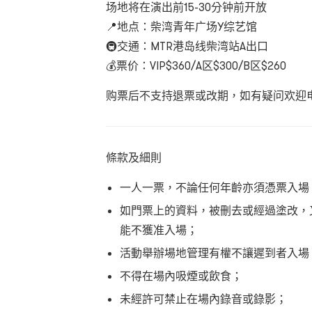
场地将在演出前15-30分钟前开放
📍地点：柴湾青年广场Y综艺馆
🚇交通：MTR港岛线柴湾站A出口
💰票价：VIP$360/A区$300/B区$260
购票后不支持退票或改期，如有疑问欢迎电邮 lea
條款及細則
一人一票，不論任何年齡亦須憑票入場
如門票上的資料，被刪去或經過塗改，
能不獲准入場；
活動舉辦場地管理有權不讓遲到者入場
不得在場內吸煙或飲食；
未經許可禁止在場內錄音或錄影；