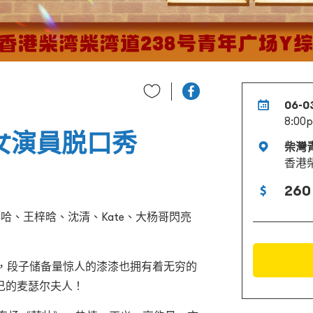
06-0
8:00
d全女演員脱口秀
柴灣
香港柴
260
漆、嘻哈、王梓晗、沈清、Kate、大杨哥閃亮
港岛，段子储备量惊人的漆漆也拥有着无穷的
己的麦瑟尔夫人！