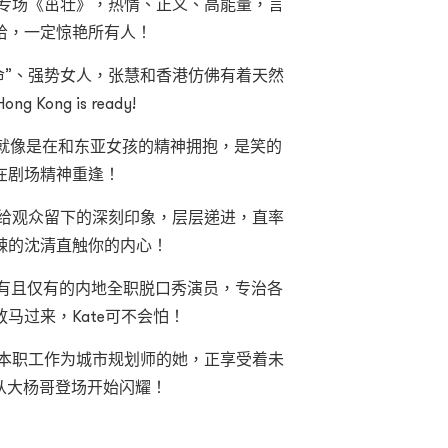
的专场《茁壮》，热情、正义、高能量，言
哈，一定惊艳所有人！
要命”、强势女人，张慧和香港仿佛有着天然
ng Kong is ready!
演出就像是在和东亚女孩的精神拥抱，是笑的
在剧场精神重逢！
清给观众留下的深刻印象，层层递进，直率
辣的沈清直触你的内心！
 香港首位也是有且仅有的内地全职脱口秀演员，专治各
马过来，Kate可不会怕！
，本职工作为城市规划师的她，正享受着未
灯, 从大杨哥登场开始闪耀！