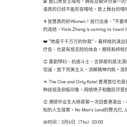
🎤 脱口秀女王嘻哈，拥有豆瓣评分第一
语真的已经不能形容嘻哈，登上舞台的嘻
👩张慧真的好Women！投行出身、“不
的连结，Viola Zhang is coming to town! Ho
❤️ “她是千千万万的你我”，看梓晗的
疗愈、也是有惊无险的体会。期待和梓晗
👏 喜剧悍妇、抗癌斗士、言辞犀利是沈
坦诚，放下完美主义，消解精神内耗。泼
👊 The One and Only Kate!
种歧视及刻板印象。网络喷子和酸民尽管放
👏 港硕毕业生大杨哥第一次回香港演出
知的人生探索。No Man's Land的聚光
📅时间：3月6日（Thu）20:00