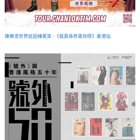
陳樂添世界巡迴棟篤笑 -《我真係恭喜你呀》香港站