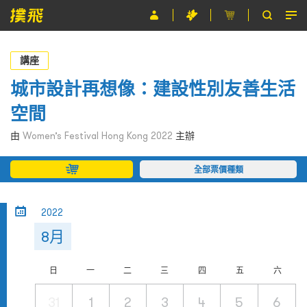
節目
講座
主辦單位
城市設計再想像：建設性別友善生活
空間
關於撲飛
由
Women’s Festival Hong Kong 2022
主辦
條款及細則
全部票價種類
EN
2022
8月
日
一
二
三
四
五
六
31
1
2
3
4
5
6