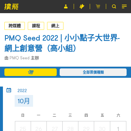
節目
跨媒體
課程
網上
主辦單位
PMQ Seed 2022 | 小小點子大世界-
網上創意營（高小組）
關於撲飛
由
PMQ Seed
主辦
條款及細則
全部票價種類
EN
2022
10月
日
一
二
三
四
五
六
25
26
27
28
29
30
1