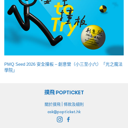
PMQ Seed 2026 安全撞板 – 創意營（小三至小六）「光之魔法
學院」
撲飛 POPTICKET
|
關於撲飛
條款及細則
ask@popticket.hk