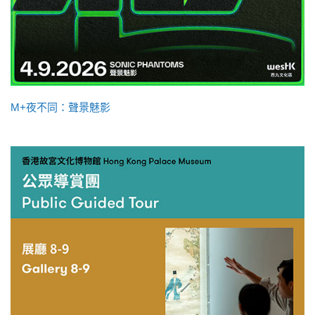
M+夜不同：聲景魅影