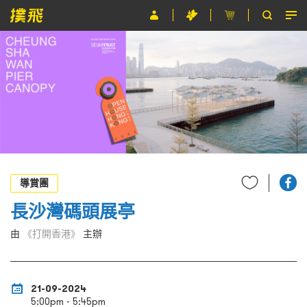
節目
主辦單位
關於撲飛
條款及細則
EN
導賞團
長沙灣碼頭展亭
由
《打開香港》
主辦
21-09-2024
5:00pm - 5:45pm