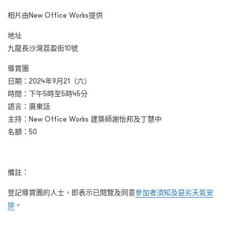
相片由New Office Works提供
地址
九龍長沙灣荔盈街10號
導賞團
日期：2024年9月21（六）
時間：下午5時至5時45分
語言：廣東話
主持：New Office Works 建築師謝怡邦及丁慧中
名額：50
備註：
登記導賞團的人士，即表示已閱覽及同意
參加者須知及惡劣天氣安
排
。