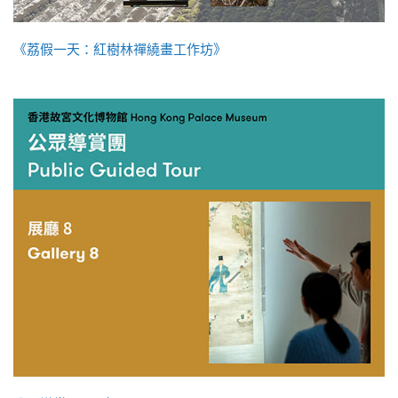
《荔假一天：紅樹林禪繞畫工作坊》