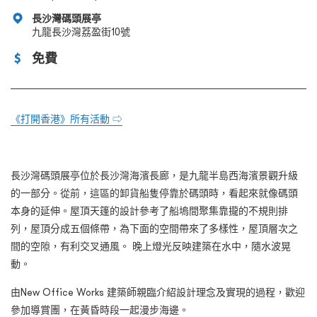
長沙灣碼頭展亭
九龍長沙灣荔盈街10號
免費
《打開香港》所有活動 ⇨
長沙灣碼頭展亭位於長沙灣海濱長廊，是九龍半島西海濱景觀升級
的一部分。從前，這區的卸貨船隻停靠於碼頭時，看起來就像碼頭
本身的延伸。屋頂天篷的設計參考了船塢間聚集靠攏的不規則排
列，屋頂分成五個條帶，為下面的空間帶來了多樣性，屋頂層次之
間的空隙，有利交叉通風。 晚上燈光反映建築在水中，隨水波晃
動。
由New Office Works 建築師親臨介紹設計理念及實現的過程，歡迎
參加導賞團，在黃昏時段一起漫步海邊。