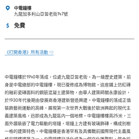
中電鐘樓
九龍加多利山亞皆老街147號
免費
《打開香港》所有活動 ⇨
中電鐘樓於1940年落成，位處九龍亞皆老街，為一級歷史建築。前
身是中電總部的中電鐘樓，現已復修成為博物館。這座鋪上仿紅磚
的釉彩瓷磚面料的鋼筋混凝土建築物，由華人建築師關永康設計，
於1930年代後期由發展商香港建新營造興建。中電鐘樓的落成正值
裝飾藝術運動的高峰，展現第一次世界大戰後於歐洲興起的現代主
義建築風格，迅即成為九龍區内一個地標。中電鐘樓樓高25米，三
面外牆裝嵌了電力驅動的塔鐘，塔鐘上方建有玻璃飾磚，構成別樹
一格的建築特色。中電鐘樓是香港罕有及具備戰前國際現代主義風