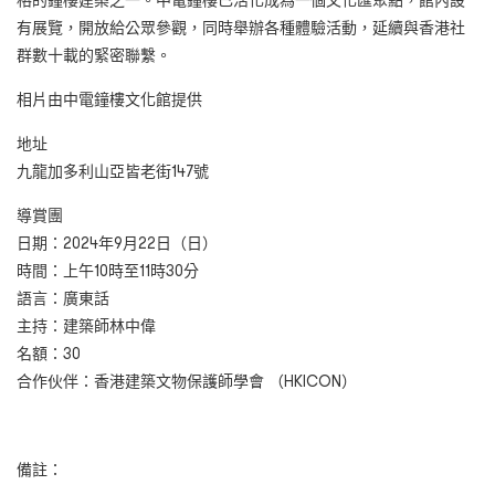
格的鐘樓建築之一。中電鐘樓已活化成為一個文化匯聚點，館內設
有展覽，開放給公眾參觀，同時舉辦各種體驗活動，延續與香港社
群數十載的緊密聯繫。
相片由中電鐘樓文化館提供
地址
九龍加多利山亞皆老街147號
導賞團
日期：2024年9月22日（日）
時間：上午10時至11時30分
語言：廣東話
主持：建築師林中偉
名額：30
合作伙伴：香港建築文物保護師學會 （HKICON）
備註：