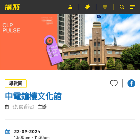
節目
主辦單位
關於撲飛
條款及細則
EN
導賞團
中電鐘樓文化館
由
《打開香港》
主辦
22-09-2024
10:00am - 11:30am