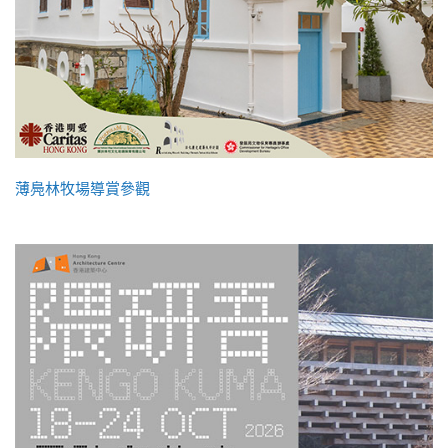
薄鳧林牧場導賞參觀