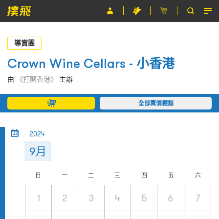
節目
導賞團
主辦單位
Crown Wine Cellars - 小香港
關於撲飛
由
《打開香港》
主辦
條款及細則
全部票價種類
EN
2024
9月
日
一
二
三
四
五
六
1
2
3
4
5
6
7