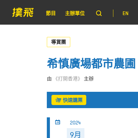
節目
主辦單位
EN
導賞團
希慎廣場都市農圃
由
《打開香港》
主辦
快速購票
2024
9月