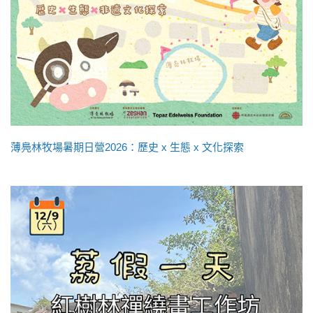
薄鳧林牧場暑期日營2026：歷史 x 生態 x 文化探索