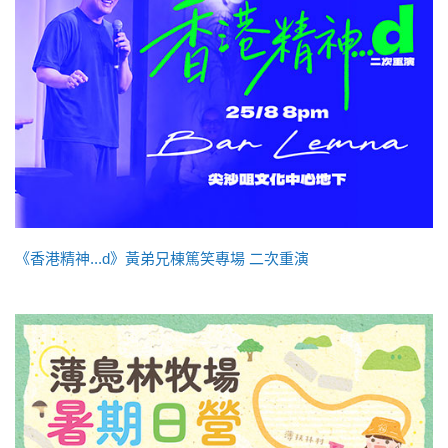
《香港精神...d》黃弟兄棟篤笑專場 二次重演