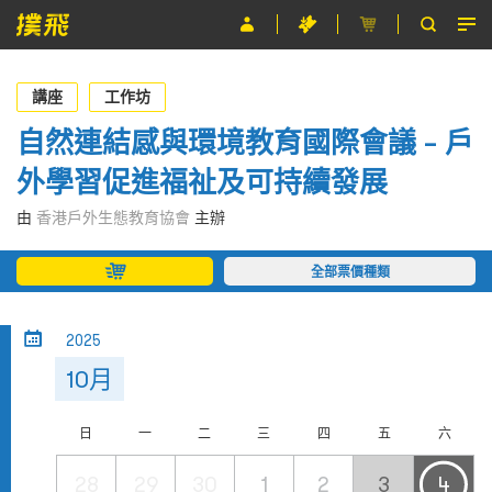
節目
講座
工作坊
主辦單位
自然連結感與環境教育國際會議 – 戶
外學習促進福祉及可持續發展
關於撲飛
由
香港戶外生態教育協會
主辦
條款及細則
全部票價種類
EN
2025
10月
日
一
二
三
四
五
六
28
29
30
1
2
3
4