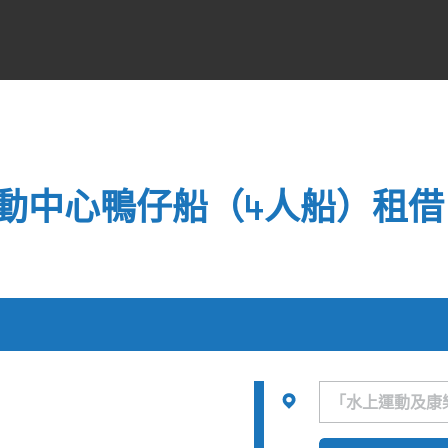
中心鴨仔船（4人船）租借（