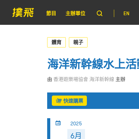
節目
主辦單位
EN
體育
親子
海洋新幹線水上活動
由
香港遊樂場協會 海洋新幹線
主辦
快速購票
2025
6月