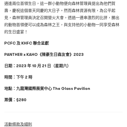
適逢兩位首領生日，這一群小動物便向森林管理員提出為他們賀
壽，慶祝這個普天同慶的大日子。然而森林資源有限，為公平起
見，森林管理員決定召開營火大會，透過一連串激烈的比拼，勝出
的動物首領便可以成為森林之王，與支持他的小動物一同享受森林
的生日盛宴！
PCFC 及 KHFC 聯合呈獻
PANTHER x KAHO《陳豪生日森友會》2023
日期：2023 年 10 月 21 日（星期六）
時間：下午 2 時
地點：九龍灣國際展貿中心 The Glass Pavilion
票價：$280
活動條款及細則