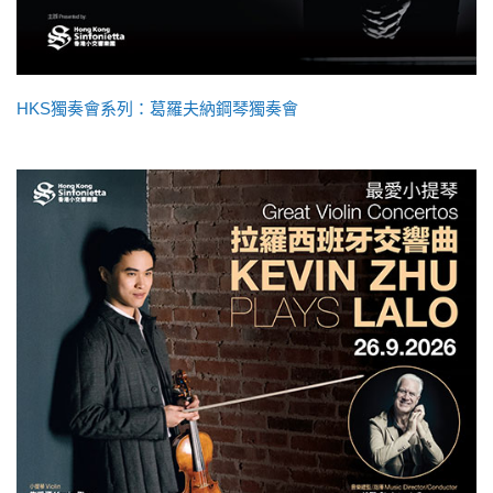
HKS獨奏會系列：葛羅夫納鋼琴獨奏會