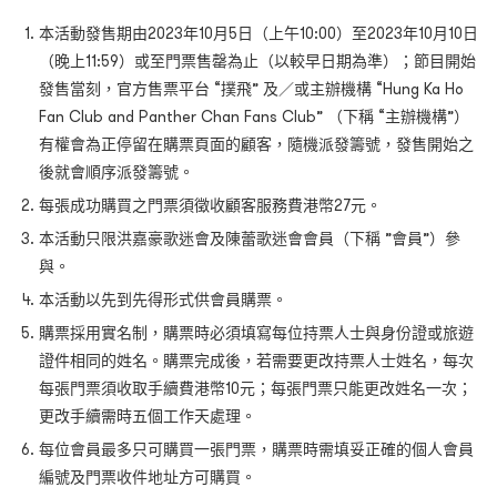
本活動發售期由2023年10月5日（上午10:00）至2023年10月10日
（晚上11:59）或至門票售罄為止（以較早日期為準）；節目開始
發售當刻，官方售票平台 “撲飛” 及／或主辦機構 “Hung Ka Ho
Fan Club and Panther Chan Fans Club” （下稱 “主辦機構”）
有權會為正停留在購票頁面的顧客，隨機派發籌號，發售開始之
後就會順序派發籌號。
每張成功購買之門票須徵收顧客服務費港幣27元。
本活動只限洪嘉豪歌迷會及陳蕾歌迷會會員（下稱 ”會員”）參
與。
本活動以先到先得形式供會員購票。
購票採用實名制，購票時必須填寫每位持票人士與身份證或旅遊
證件相同的姓名。購票完成後，若需要更改持票人士姓名，每次
每張門票須收取手續費港幣10元；每張門票只能更改姓名一次；
更改手續需時五個工作天處理。
每位會員最多只可購買一張門票，購票時需填妥正確的個人會員
編號及門票收件地址方可購買。