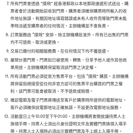
所有門票會透過 ”撲飛” 經香港郵政以本地郵政速遞形式送出，購
票者會於活動開始前收到門票。購票者須確保購票時所輸入的收
件地址無誤，有關因地址填寫錯誤或未有人收件而導致門票未能
準時派遞至購票者的任何情況，主辦機構並不會負責。
訂票服務由 “撲飛” 安排，除主辦機構批准外，所有已出售的門票
均不可退款、取消或更換。
交易已繳付的相關服務費，在任何情況下均不獲退還。
嚴禁炒賣門票。門票如已被使用、轉售、分享予他人或作其他商
業用途，主辦機構將保留取消該門票之決定權。
所有活動門票必須從官方售票平台，包括 “撲飛” 購買。主辦機構
將保留拒絕接受從任何非官方認可的售票平台購買的門票之權
利，該門票可能會被取消，不予退款或賠償。
確認電郵及電子門票將傳送至客戶於購票時所提供的電郵地址。
客戶必須確保該電郵地址正確無誤。不設更改電郵地址服務。
活動當日上午10:00至下午01:00，主辦機構將會開放讓持票人士
換領手帶，持票人士須出示身份證明文件及實體門票換領入場手
帶。持票人士入場時必須出示實體門票及手上綁上入場手帶。