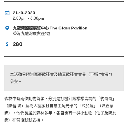
21-10-2023
2:00pm - 6:30pm
九龍灣國際展貿中心 The Glass Pavilion
香港九龍灣展貿徑1號
280
本活動只限洪嘉豪歌迷會及陳蕾歌迷會會員（下稱 ”會員”）
參與。
森林中有兩位動物首領，分別是打機針織樣樣皆精的「豹哥哥」
（陳蕾 飾）及為人瘋癲且自帶主角光環的「熊加蠔」（洪嘉豪
飾）。他們長居於森林多年，各自也有一群小動物（仙子及院友
飾）在背後默默支持。