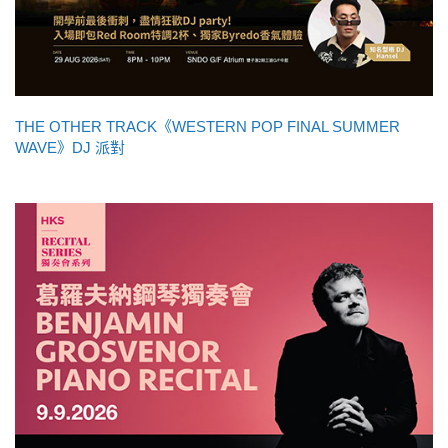
THE OTHER TRACK《WESTERN POP FINAL SUMMER
WAVE》DJ 派對