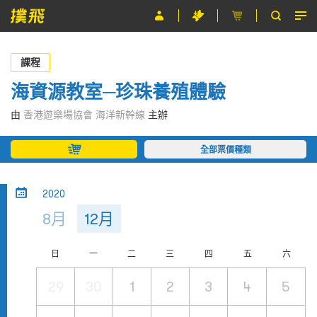
節目
課程
主辦單位
海資源教室─珍珠養殖體驗
關於撲飛
由
香港遊樂場協會 海洋新幹線
主辦
條款及細則
全部票價種類
EN
2020
8月
12月
日
一
二
三
四
五
六
29
30
1
2
3
4
5