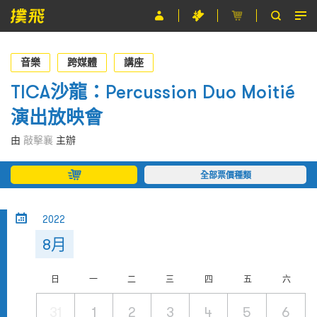
節目
音樂
跨媒體
講座
主辦單位
TICA沙龍：Percussion Duo Moitié
演出放映會
關於撲飛
由
敲擊襄
主辦
條款及細則
全部票價種類
EN
2022
8月
日
一
二
三
四
五
六
31
1
2
3
4
5
6