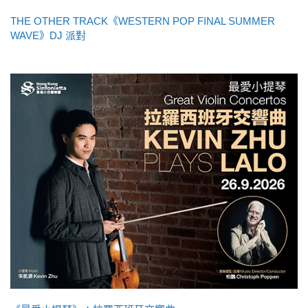
THE OTHER TRACK《WESTERN POP FINAL SUMMER
WAVE》DJ 派對