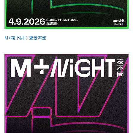
M+夜不同：聲景魅影