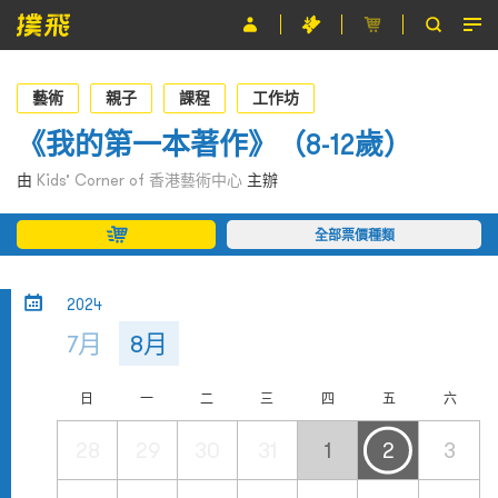
節目
藝術
親子
課程
工作坊
主辦單位
《我的第一本著作》（8-12歲）
關於撲飛
由
Kids’ Corner of 香港藝術中心
主辦
條款及細則
全部票價種類
EN
2024
7月
8月
日
一
二
三
四
五
六
28
29
30
31
1
2
3