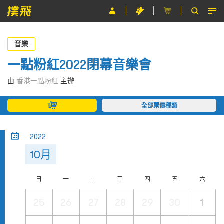
節目
音樂
主辦單位
一點粉紅2022閉幕音樂會
關於撲飛
由
香港一點粉紅
主辦
條款及細則
全部票價種類
EN
2022
10月
日
一
二
三
四
五
六
25
26
27
28
29
30
1