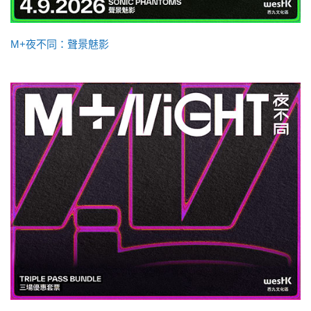
M+夜不同：聲景魅影