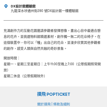
DX設計館體驗館
九龍深水埗通州街280 號DX設計館一樓體驗館
充滿創作力的互動花園邀請參觀者發揮想像，畫出心目中最適合憩
息的花卉，並挑選物料館精選素材，創作獨一無二的花朵椅子。在
這個裝置中，你可以「種」出自己的花朵，並漫步欣賞其他參觀者
的創作，感受人類與自然共融的奇妙景象。
開放時間：
星期一、星期三至星期日：上午11:00至晚上7:00（公眾假期照常開
放）
星期二休息（公眾假期除外）
撲飛 POPTICKET
|
關於撲飛
條款及細則