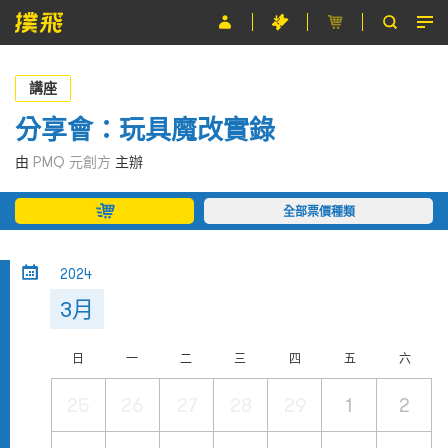
節目
講座
主辦單位
分享會：玩具魔改實錄
關於撲飛
由
PMQ 元創方
主辦
條款及細則
全部票價種類
EN
2024
3月
日
一
二
三
四
五
六
25
26
27
28
29
1
2