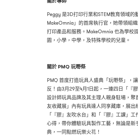
關於導師
Peggy 是3D打印行業和STEM教育領
MakeOmnia」的首席執行官，她帶領
打印產品和服務。MakeOmnia 也為學
園，小學，中學，及特殊學校的兒童。
關於 PMQ
玩嘢祭
PMQ 首度打造玩具人盛典「玩嘢祭」，
反！由3月29至4月1日起，一連四日「
設計師玩具品牌及其主理人親身駐場，聚
友收藏展」內有玩具達人同享藏庫，展出
「『膠』友吹水台」和「『膠』工課」工
心得，帶你體驗玩具製作工藝，無論是新
典，一同點燃玩樂火花！