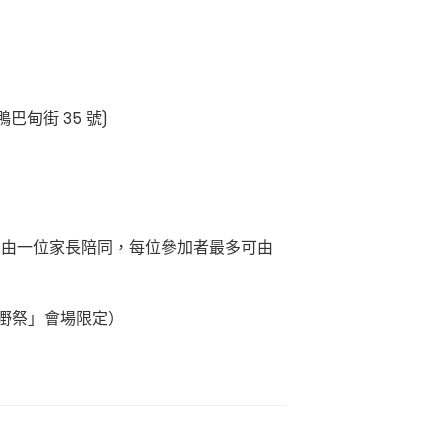
巴甸街 35 號)
需由一位家長陪同，每位參加者最多可由
玩嘢祭」會場限定）