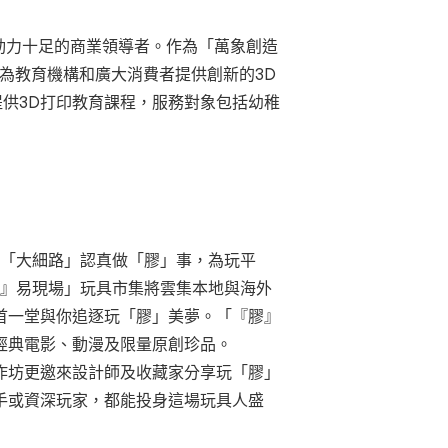
域的動力十足的商業領導者。作為「萬象創造
組織為教育機構和廣大消費者提供創新的3D
校提供3D打印教育課程，服務對象包括幼稚
讓「大細路」認真做「膠」事，為玩平
『膠』易現場」玩具市集將雲集本地與海外
首一堂與你追逐玩「膠」美夢。「『膠』
經典電影、動漫及限量原創珍品。
作坊更邀來設計師及收藏家分享玩「膠」
手或資深玩家，都能投身這場玩具人盛