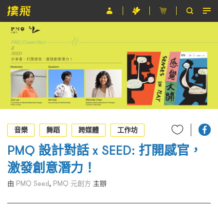
節目
主辦單位
關於撲飛
條款及細則
EN
音樂
舞蹈
跨媒體
工作坊
PMQ 設計對話 x SEED: 打開感官，
激發創意潛力！
由
PMQ Seed
,
PMQ 元創方
主辦