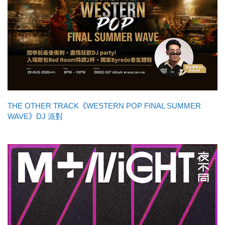
THE OTHER TRACK《WESTERN POP FINAL SUMMER
WAVE》DJ 派對