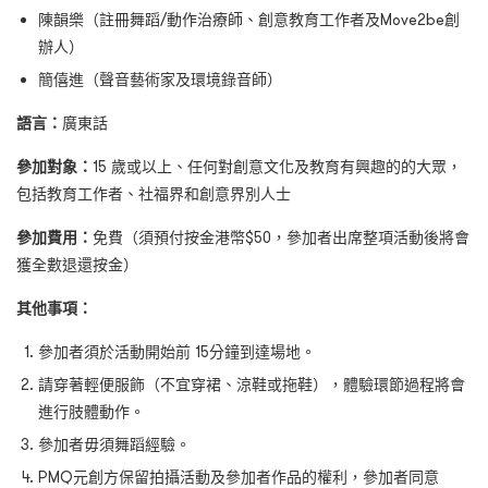
陳韻樂（註冊舞蹈/動作治療師、創意教育工作者及Move2be創
辦人）
簡僖進（聲音藝術家及環境錄音師）
語言：
廣東話
參加對象：
15 歲或以上、任何對創意文化及教育有興趣的的大眾，
包括教育工作者、社福界和創意界別人士
參加費用：
免費（須預付按金港幣$50，參加者出席整項活動後將會
獲全數退還按金）
其他事項：
參加者須於活動開始前 15分鐘到達場地。
請穿著輕便服飾（不宜穿裙、涼鞋或拖鞋），體驗環節過程將會
進行肢體動作。
參加者毋須舞蹈經驗。
PMQ元創方保留拍攝活動及參加者作品的權利，參加者同意