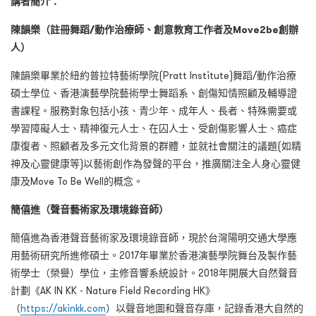
講者簡介：
陳韻樂（註冊舞蹈/動作治療師、創意教育工作者及Move2be創辦
人）
陳韻樂畢業於紐約普拉特藝術學院(Pratt Institute)舞蹈/動作治療
碩士學位、香港演藝學院藝術學士舞蹈系、創傷知情照顧及輔導證
書課程。服務對象包括小孩、青少年、成年人、長者、特殊需要或
學習障礙人士、精神復元人士、在囚人士、受創傷影響人士、癌症
康復者、照顧者及多元文化背景的群體，並就社會關注的議題(如精
神及心靈健康等)以藝術創作為發聲的平台，推廣關注全人身心靈健
康及Move To Be Well的概念。
簡僖進（聲音藝術家及環境錄音師）
簡僖進為香港聲音藝術家及環境錄音師，現於台灣陽明交通大學應
用藝術研究所進修碩士。2017年畢業於香港演藝學院舞台及製作藝
術學士（榮譽）學位，主修音響系統設計。2018年開展大自然聲音
計劃《AK IN KK - Nature Field Recording HK》
（
https://akinkk.com
）以聲音地圖和聲音存庫，記錄香港大自然的