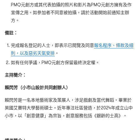
PMQ元創方或其代表拍攝的照片和影片為PMQ元創方擁有及作
宣傳之用。如參加者不同意被拍攝，請於活動開始前通知主辦
方。
備註：
完成報名登記的人士，即表示已閱覽及同意
報名程序、條款及細
則，以及惡劣天氣安排
。
如有任何爭議，PMQ元創方保留最終決定權。
主持簡介：
賴閃芳（小市山設計共同創辦人）
賴閃芳是一名本地藝術家及策展人，涉足戲劇及當代舞蹈。畢業於
英國艾賽特大學藝術碩士。近年專注社區營造，於2024年成立山中
小市，以「創意健康」為宗旨，創意服務包括《銀齡的士高》。