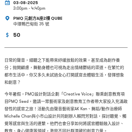
03-08-2025
3:00pm - 4:40pm
PMQ 元創方A座2樓 QUBE
中環鴨巴甸街 35 號
50
日常的聲音，細聽之下能帶來紓緩放鬆的效果，甚至成為創作養
分；抛開顧慮，舞動身體也可視為走出情緒鬱結的渠道。在繁忙的
都市生活中，你又多久未試過全心打開感官去體驗生活，發揮想象
和創意？
今年暑假，PMQ設計對話企劃「Creative Voice」聯乘創意教育項
目PMQ Seed，邀請一眾藝術家及創意教育工作者帶大家投入充滿啟
發性的感官之旅！活動先由聲音藝術家AK Kan、舞蹈/動作治療師
Michelle Chan與小市山設計共同創辦人賴閃芳對話，探討聽覺、觸
覺等感官與生活的連繫。他們也會分享如何將感官體驗融入設計、
教育、身心健康等領域，激發不同社群潛藏的創意力量。