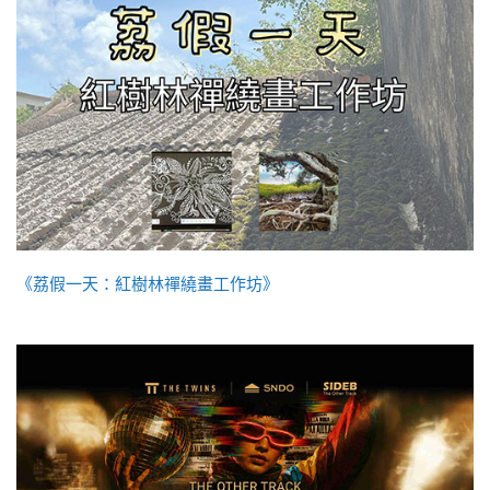
《荔假一天：紅樹林禪繞畫工作坊》