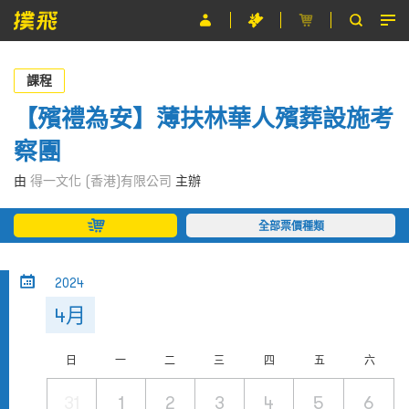
節目
課程
主辦單位
【殯禮為安】薄扶林華人殯葬設施考
察團
關於撲飛
由
得一文化 (香港)有限公司
主辦
條款及細則
全部票價種類
EN
2024
4月
日
一
二
三
四
五
六
31
1
2
3
4
5
6