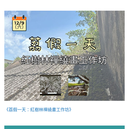
《荔假一天：紅樹林禪繞畫工作坊》