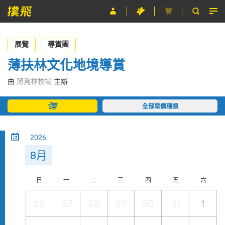
節目
展覽
導賞團
主辦單位
薄扶林文化地境導賞
關於撲飛
由
薄鳧林牧場
主辦
條款及細則
全部票價種類
EN
2026
8月
日
一
二
三
四
五
六
26
27
28
29
30
31
1